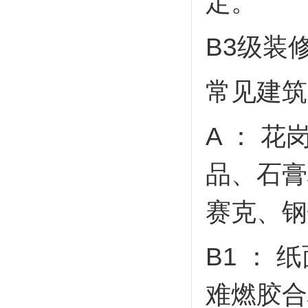
定。
B3
级装
常见建筑
A ：
花
品、石膏
赛克、钢
B1 ：
难燃胶合